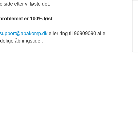
 side efter vi løste det.
 problemet er 100% løst.
support@abakomp.dk
eller ring til 96909090 alle
elige åbningstider.